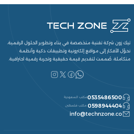
تيك زون شركة تقنية متخصصة في بناء وتطوير الحلول الرقمية،
نحوّل الأفكار إلى مواقع إلكترونية وتطبيقات ذكية وأنظمة
متكاملة، صُممت لتقديم قيمة حقيقية وتجربة رقمية احترافية.
0535486500
مكتب السعودية
0598944404
مكتب فلسطين
info@technzone.co