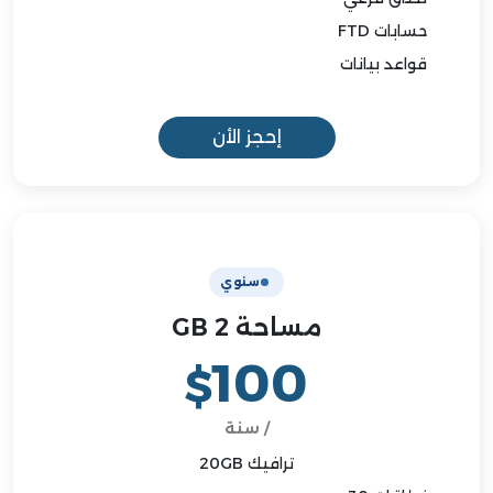
حسابات FTD
قواعد بيانات
إحجز الأن
سنوي
مساحة 2 GB
100
$
/ سنة
ترافيك 20GB