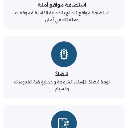
استضافة مواقع آمنة
استضافة مواقع تتمتع بالحماية الكاملة فموقعك
وملفاتك في آمان
مُضادُ
توفيرُ مُضادُ للرّسائل المُزعجة و حمايةٍ ضدّ الفيروسات
والسبام