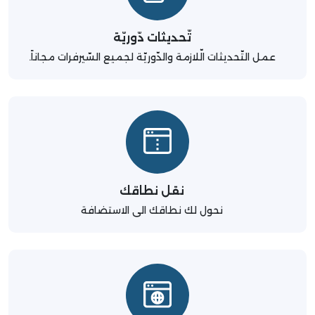
تّحديثات دّوريّة
عمل التّحديثات الّلازمة والدّوريّة لجميع السّيرفرات مجاناً.
نقل نطاقك
نحول لك نطاقك الى الاستضافة