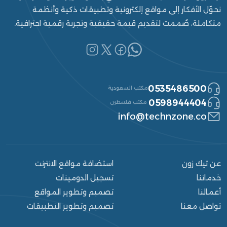
نحوّل الأفكار إلى مواقع إلكترونية وتطبيقات ذكية وأنظمة
متكاملة، صُممت لتقديم قيمة حقيقية وتجربة رقمية احترافية.
0535486500
مكتب السعودية
0598944404
مكتب فلسطين
info@technzone.co
عن تيك زون
استضافة مواقع الانترنت
خدماتنا
تسجيل الدومينات
أعمالنا
تصميم وتطوير المواقع
تواصل معنا
تصميم وتطوير التطبيقات
الرئيسية