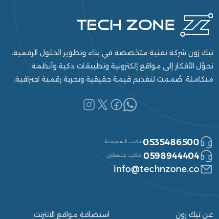
تيك زون شركة تقنية متخصصة في بناء وتطوير الحلول الرقمية،
نحوّل الأفكار إلى مواقع إلكترونية وتطبيقات ذكية وأنظمة
متكاملة، صُممت لتقديم قيمة حقيقية وتجربة رقمية احترافية.
0535486500
مكتب السعودية
0598944404
مكتب فلسطين
info@technzone.co
عن تيك زون
استضافة مواقع الانترنت