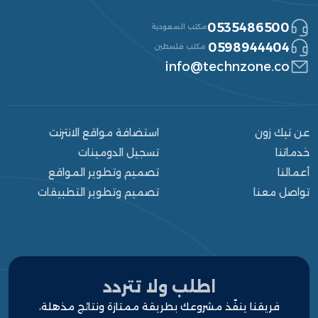
0535486500
مكتب السعودية
0598944404
مكتب فلسطين
info@technzone.co
عن تيك زون
استضافة مواقع الانترنت
خدماتنا
تسجيل الدومينات
أعمالنا
تصميم وتطوير المواقع
تواصل معنا
تصميم وتطوير التطبيقات
الرئيسية
من نحن
خدماتنا
اطلب ولا تتردد
فريقنا ينفّذ مشروعك بطريقة ممتازة ونتائج مذهلة،
أعمالنا